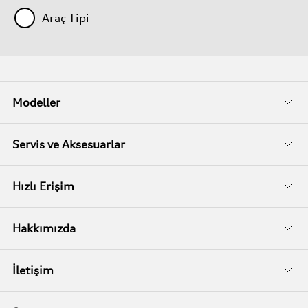
Araç Tipi
Modeller
Fiyat Listeleri
Servis ve Aksesuarlar
Kampanyalar
Audi Garanti
Hızlı Erişim
İkinci El
Audi Kasko
Servis Randevusu
Hakkımızda
Audi Garanti Plus
Biz Kimiz?
İletişim
Audi Orijinal Aksesuarlar®