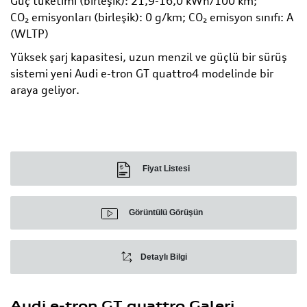
Güç tüketimi (birleşik): 21,9-16,0 kWh/100 km;
CO₂ emisyonları (birleşik): 0 g/km; CO₂ emisyon sınıfı: A
(WLTP)
Yüksek şarj kapasitesi, uzun menzil ve güçlü bir sürüş
sistemi yeni Audi e-tron GT quattro4 modelinde bir
araya geliyor.
Fiyat Listesi
Görüntülü Görüşün
Detaylı Bilgi
Audi e-tron GT quattro Galeri