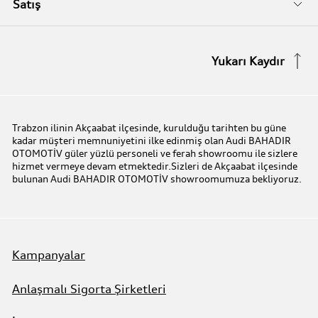
İletişim Bilgileri
Satış
Serviste Prestijin 7 Prensibi
İletişim Formu
Stok Araç Arayın
Yukarı Kaydır
Audi Express Servis
Kampanyalar
Audi Mobilite Garantisi
Audi prime :plus
Trabzon ilinin Akçaabat ilçesinde, kurulduğu tarihten bu güne
kadar müşteri memnuniyetini ilke edinmiş olan Audi BAHADIR
Audi Online Team
OTOMOTİV güler yüzlü personeli ve ferah showroomu ile sizlere
hizmet vermeye devam etmektedir.Sizleri de Akçaabat ilçesinde
bulunan Audi BAHADIR OTOMOTİV showroomumuza bekliyoruz.
Benim Audim
Kampanyalar
Anlaşmalı Sigorta Şirketleri