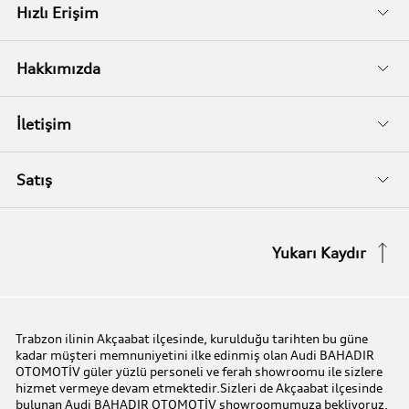
Kampanyalar
Audi Garanti
Hızlı Erişim
İkinci El
Audi Kasko
Servis Randevusu
Hakkımızda
Audi Garanti Plus
Biz Kimiz?
İletişim
Audi Orijinal Aksesuarlar®
İletişim Bilgileri
Satış
Serviste Prestijin 7 Prensibi
İletişim Formu
Stok Araç Arayın
Yukarı Kaydır
Audi Express Servis
Kampanyalar
Audi Mobilite Garantisi
Audi prime :plus
Trabzon ilinin Akçaabat ilçesinde, kurulduğu tarihten bu güne
kadar müşteri memnuniyetini ilke edinmiş olan Audi BAHADIR
Audi Online Team
OTOMOTİV güler yüzlü personeli ve ferah showroomu ile sizlere
hizmet vermeye devam etmektedir.Sizleri de Akçaabat ilçesinde
bulunan Audi BAHADIR OTOMOTİV showroomumuza bekliyoruz.
Benim Audim