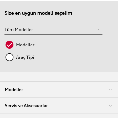
Size en uygun modeli seçelim
Modeller
Araç Tipi
Modeller
Fiyat Listeleri
Servis ve Aksesuarlar