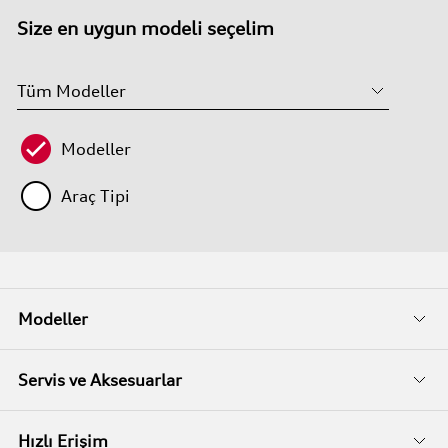
Size en uygun modeli seçelim
Modeller
Araç Tipi
Modeller
Fiyat Listeleri
Servis ve Aksesuarlar
Kampanyalar
Audi Garanti
Hızlı Erişim