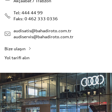
Akçaabat / Trabzon
Tel:
444 44 99
Faks: 0 462 333 0336
audisatis@bahadiroto.com.tr
audiservis@bahadiroto.com.tr
Bize ulaşın
Yol tarifi alın