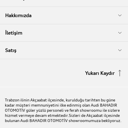
İkinci El
Audi Kasko
Servis Randevusu
Hakkımızda
Audi Garanti Plus
Biz Kimiz?
İletişim
Audi Orijinal Aksesuarlar®
İletişim Bilgileri
Satış
Serviste Prestijin 7 Prensibi
İletişim Formu
Stok Araç Arayın
Yukarı Kaydır
Audi Express Servis
Kampanyalar
Audi Mobilite Garantisi
Audi prime :plus
Trabzon ilinin Akçaabat ilçesinde, kurulduğu tarihten bu güne
kadar müşteri memnuniyetini ilke edinmiş olan Audi BAHADIR
Audi Online Team
OTOMOTİV güler yüzlü personeli ve ferah showroomu ile sizlere
hizmet vermeye devam etmektedir.Sizleri de Akçaabat ilçesinde
bulunan Audi BAHADIR OTOMOTİV showroomumuza bekliyoruz.
Benim Audim